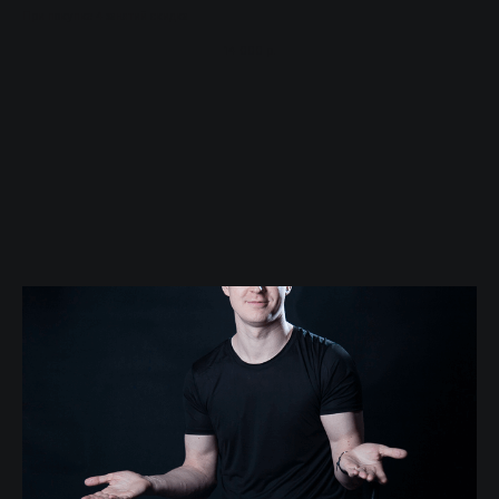
При покупке 4 занятий скидка
14 000
р.
Время работы: Пн-Пт:
15:00-22:00, Сб: 9:00-18:00
*Компания Meta, владеющая социальными
сетями Facebook и Instagram, признана
экстремистской организацией, ее
деятельность на территории России
запрещена
ИП Кот Олег Юрьевич
ИНН 781424293095
ОГРН 318784700322975
Политика конфиденциальности
Публичный договор-оферта