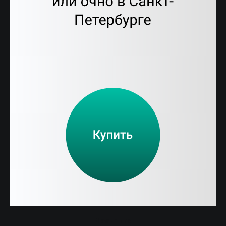
Занятия
Курсы
Психотерапия
Отзывы
Тренинги
Эксперты
Контакты
г.Санкт-Петербург, ул.
Чайковского, 33−37Б
+7(921)581-67-56
info@sho-ok.ru
Написать
4 занятия