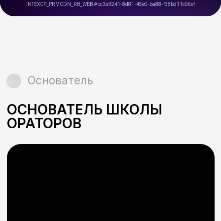
Развиваем силу голоса
Делаем голос
выразительнее
Постановка и развитие
дыхания