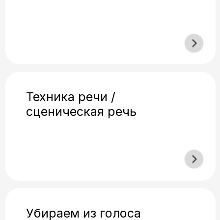
начнут следить за вами.
03
Четкая речь, сильные
артикуляционные мышцы
Исчезнет «каша во рту». Слова
станут разборчивыми, а язык и
губы — послушными даже в
быстром темпе.
04
Владение интонацией
Сделаете речь живой, а не