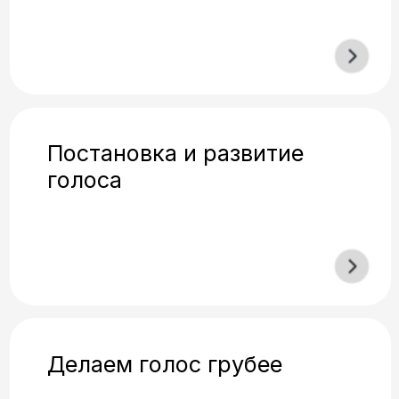
01
Сильный и уверенный голос
Голос перестанет дрожать и
срываться. Вы зазвучите
весомо и спокойно даже перед
большой аудиторией.
02
Удержание внимания
различной публики
Научитесь не терять контакт с
залом. Слушатели перестанут
отвлекаться на телефоны и