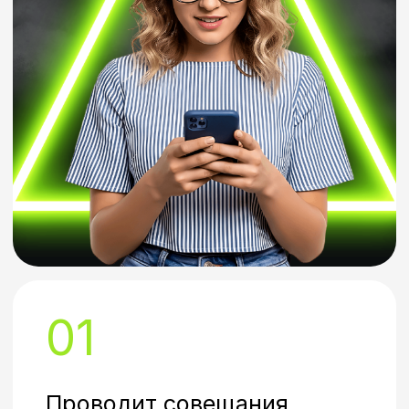
соцсети и без стеснения
рассказывать о себе и своем
проекте
03
Выступает на публике
или преподает
Избавитесь от волнения и
страха делать яркие
презентации, будете красиво
формулировать мысли и
добиваться от слушателей
внимания и нужного
действия
04