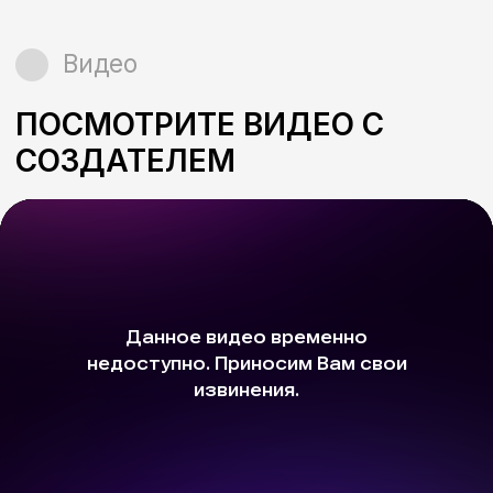
Услуги школы ораторов
ПРОГРАММА КУРСА ВКЛЮЧАЕТ
ВСЕ НЕОБХОДИМОЕ, ЧТОБЫ ВЫ
НАЧАЛИ ГОВОРИТЬ СВОБОДНО
В ходе занятий тренер затрагивает
основные механизмы, влияющие на
качество владения речевым аппаратом:
Делаем голос мягче и
нежнее