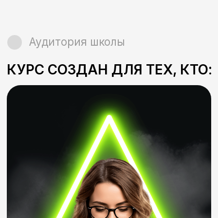
01
Проводит совещания
и переговоры
Вы сможете легко убеждать в
своей точке зрения, успешно
защищать проекты и закрывать
сделки со сложными клиентами
02
Развивает личный бренд
Начнете профессионально
работатьс камерой, развивать