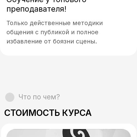
Смотреть все статьи
Занятия
Курсы
Психотерапия
Отзывы
Тренинги
Эксперты
Контакты
г.Санкт-Петербург, ул.
Чайковского, 33−37Б