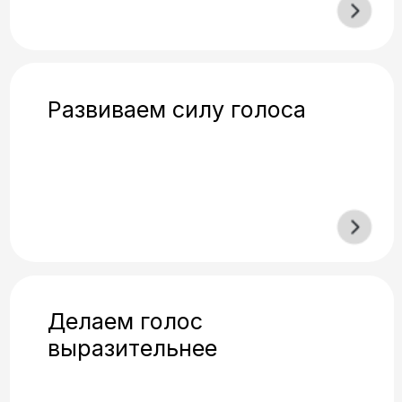
3 урока в неделю
Домашнее задание с
индивидуальной обратной
связью от преподавателя
3 месяца
Планомерное обучение с
выполнением выпускной
работы
3 онлайн встречи
Прямые эфиры с ответами
на вопросы и практикой