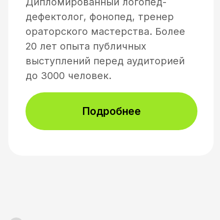
Делаем голос грубее
Техника речи /
сценическая речь
Убираем из голоса
картавость и
шепелявость