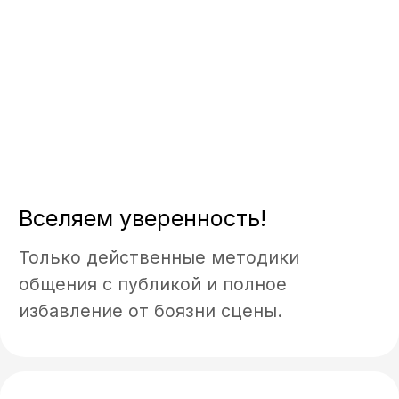
Только действенные методики
общения с публикой и полное
избавление от боязни сцены.
КАК ПРОХОДЯТ ЗАНЯТИЯ ПО
ПОСТАНОВКЕ ПРАВИЛЬНОГО
РЕЧЕВОГО ДЫХАНИЯ?
Последовательная и системная работа
над постановкой дыхания помогает
сделать дыхательные движения
организованными и непроизвольными, в
результате чего человек легче
управляет артикуляционным аппаратом.
Опытные ораторы обладают
специальными навыками контроля