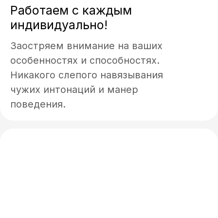
Только действенные методики
общения с публикой и полное
избавление от боязни сцены.
Обучение у топового
преподавателя!