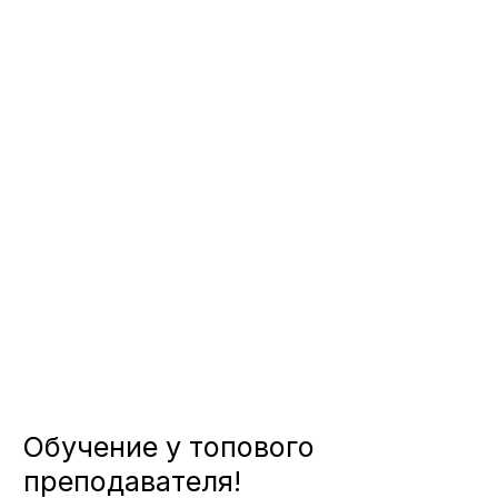
работы мышц легких таким образом,
чтобы одного вдоха хватало для
длинных фраз и предложений.
Добиться такого результата можно
путем регулярной тренировки и
повторения конкретных упражнений,
направленных на развитие и укрепление
основных задействованных органов:
диафрагмы, брюшных и межреберных
мышц. В ходе выполнения упражнений
по тренировке правильного дыхания
рекомендуем соблюдать несколько
важных правил:
• Все задания стоит выполнять только в
хорошо проветриваемом помещении
или же на улице;
• Тренироваться можно на голодный
желудок или через 2 часа после приема