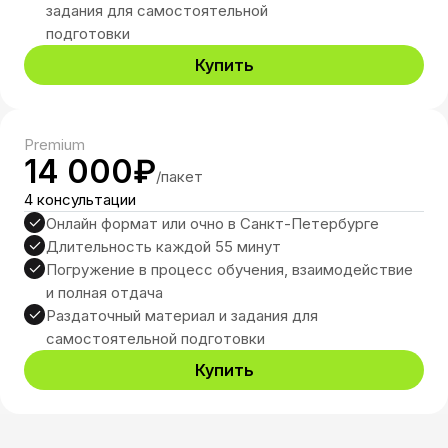
задания для самостоятельной
info@sho-ok.ru
подготовки
Купить
Написать
Premium
14 000₽
/пакет
4 консультации
Онлайн формат или очно в Санкт-Петербурге
Время работы: Пн-Пт:
Длительность каждой 55 минут
15:00-22:00, Сб: 9:00-18:00
Погружение в процесс обучения, взаимодействие
и полная отдача
*Компания Meta, владеющая социальными
Раздаточный материал и задания для
сетями Facebook и Instagram, признана
самостоятельной подготовки
экстремистской организацией, ее
Купить
деятельность на территории России
запрещена
ИП Кот Олег Юрьевич