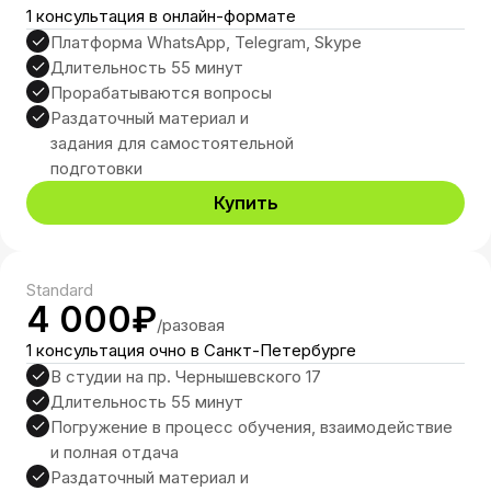
1 консультация в онлайн-формате
Платформа WhatsApp, Telegram, Skype
Длительность 55 минут
Прорабатываются вопросы
Раздаточный материал и
задания для самостоятельной
подготовки
Занятия
Курсы
Купить
Психотерапия
Отзывы
Standard
Тренинги
Эксперты
4 000₽
/разовая
1 консультация очно в Санкт-Петербурге
Контакты
В студии на пр. Чернышевского 17
г.Санкт-Петербург, ул.
Длительность 55 минут
Чайковского, 33−37Б
Погружение в процесс обучения, взаимодействие
и полная отдача
+7(921)581-67-56
Раздаточный материал и