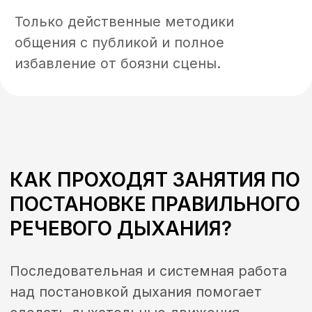
пищи;
• Для занятий стоит выбрать свободную
и комфортную одежду;
• Длительность каждого подхода не
должна превышать 15−20 минут;
• Приступайте к выполнению занятий
только в положительном
эмоциональном настрое.
Если вы хотите научиться красиво и
связно говорить, уверенно
выступать
перед огромной аудиторией
, вам стоит
сделать свой дыхательный аппарат
надежной опорой. Правильное развитие
речевого дыхания под контролем
опытного тренера поможет укрепить
мышечный корсет и усилить
вентиляцию легких, что положительно