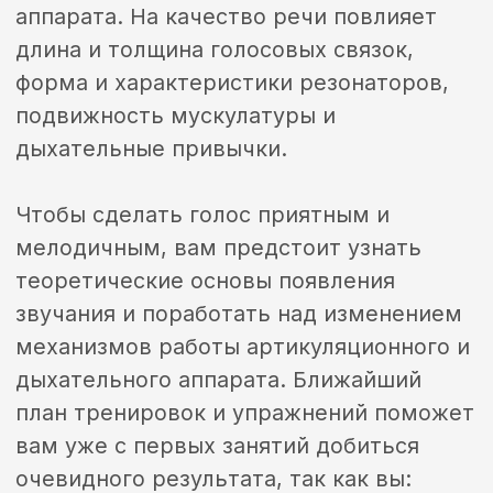
которые помогают отработать
правильный диапазон голоса в короткие
сроки при любых исходных параметрах
речевого аппарата. Мастер подберет
для вас отличные упражнения и задания,
в ходе работы над которыми вы
сможете раскрыть весь потенциал
собственного артикуляционного
аппарата, научитесь правильно дышать
и контролировать голос.
Регулярные занятия с опытным
тренером способствуют эффективному
структурированию речи, устранению
зажимов и психологических блоков,
активному развитию коммуникативных
навыков. Независимо от возраста,
профессии и степени исходного
владения голосом, вы заметите первые
результаты уже после начала обучения.