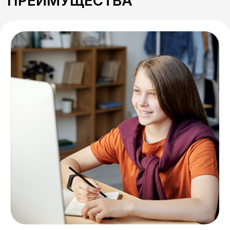
Заостряем внимание на ваших
особенностях и способностях.
Никакого слепого навязывания
чужих интонаций и манер
поведения.
Вселяем уверенность!