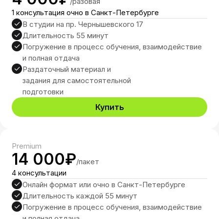
/разовая
1 консультация очно в Санкт-Петербурге
г.Санкт-Петербург, ул.
В студии на пр. Чернышевского 17
Чайковского, 33−37Б
Длительность 55 минут
+7(921)581-67-56
Погружение в процесс обучения, взаимодействие
и полная отдача
info@sho-ok.ru
Раздаточный материал и
задания для самостоятельной
подготовки
Написать
Купить
Premium
14 000₽
/пакет
Время работы: Пн-Пт:
4 консультации
15:00-22:00, Сб: 9:00-18:00
Онлайн формат или очно в Санкт-Петербурге
Длительность каждой 55 минут
*Компания Meta, владеющая социальными
Погружение в процесс обучения, взаимодействие
сетями Facebook и Instagram, признана
и полная отдача