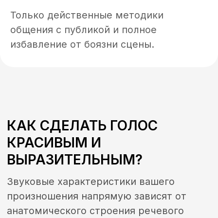
• Узнаете секреты убедительных и
поразительных выступлений перед
широкой публикой;
• Сможете управлять высотой голоса,
четкостью дикции и произношения.
Регулярные тренировки и занятия под
руководством опытного тренера
помогут вам сделать голос лучше,
научиться навыкам красивой и легкой
речи, искусству непринужденных бесед
и фееричных публичных выступлений.
Программа разрабатывается
персонально для каждого студента с
учетом анатомических особенностей и
персональных целей.
Практический курс базируется на
современных и классических методиках,