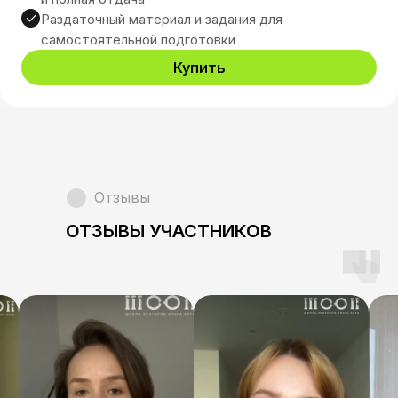
экстремистской организацией, ее
Раздаточный материал и задания для
деятельность на территории России
самостоятельной подготовки
запрещена
Купить
ИП Кот Олег Юрьевич
ИНН 781424293095
ОГРН 318784700322975
Политика конфиденциальности
Отзывы
Публичный договор-оферта
ОТЗЫВЫ УЧАСТНИКОВ