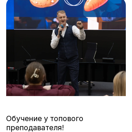
Чтобы сделать голос приятным и
мелодичным, вам предстоит узнать
теоретические основы появления
звучания и поработать над изменением
механизмов работы артикуляционного и
дыхательного аппарата. Ближайший
план тренировок и упражнений поможет
вам уже с первых занятий добиться
очевидного результата, так как вы:
• Научитесь
правильно дышать
и
контролировать свое речевое дыхание;
• Поработаете над чистотой и красотой
речи;
• Поставите голосовое произношение на
правильный звуковой диапазон;
• Определите и исправите
речевые
дефекты
;