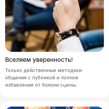
Только действенные методики
общения с публикой и полное
избавление от боязни сцены.
КАК СДЕЛАТЬ ГОЛОС
КРАСИВЫМ И
ВЫРАЗИТЕЛЬНЫМ?
Звуковые характеристики вашего
произношения напрямую зависят от
анатомического строения речевого
аппарата. На качество речи повлияет
длина и толщина голосовых связок,
форма и характеристики резонаторов,
подвижность мускулатуры и
дыхательные привычки.