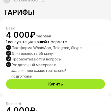
Оставить заявку
Basic
4 000₽
/разовая
1 консультация в онлайн-формате
Платформа WhatsApp, Telegram, Skype
Длительность 55 минут
Прорабатываются вопросы
Раздаточный материал и
задания для самостоятельной
Занятия
Курсы
подготовки
Психотерапия
Отзывы
Купить
Тренинги
Эксперты
Standard
4 000₽
Контакты