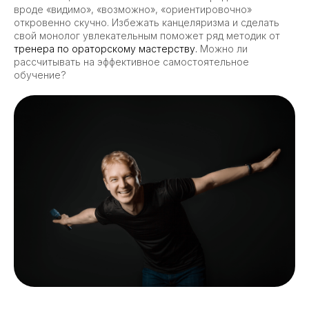
вроде «видимо», «возможно», «ориентировочно»
откровенно скучно. Избежать канцеляризма и сделать
свой монолог увлекательным поможет ряд методик от
тренера по ораторскому мастерству.
Можно ли
рассчитывать на эффективное самостоятельное
обучение?