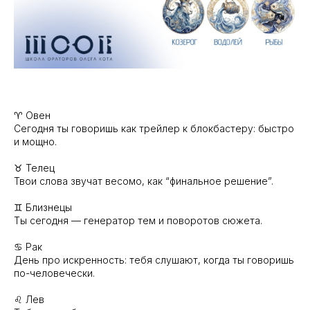
♈️ Овен
Сегодня ты говоришь как трейлер к блокбастеру: быстро
и мощно.
♉️ Телец
Твои слова звучат весомо, как “финальное решение”.
♊️ Близнецы
Ты сегодня — генератор тем и поворотов сюжета.
♋️ Рак
День про искренность: тебя слушают, когда ты говоришь
по-человечески.
♌️ Лев