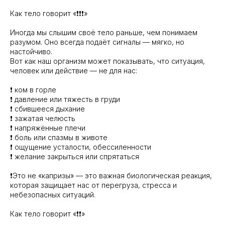
Как тело говорит «❗️❗️❗️»
Иногда мы слышим своё тело раньше, чем понимаем
разумом. Оно всегда подаёт сигналы — мягко, но
настойчиво.
Вот как наш организм может показывать, что ситуация,
человек или действие — не для нас:
❗️ ком в горле
❗️ давление или тяжесть в груди
❗️ сбившееся дыхание
❗️ зажатая челюсть
❗️ напряжённые плечи
❗️ боль или спазмы в животе
❗️ ощущение усталости, обессиленности
❗️ желание закрыться или спрятаться
❗️Это не «капризы» — это важная биологическая реакция,
которая защищает нас от перегруза, стресса и
небезопасных ситуаций.
Как тело говорит «❗️❗️»